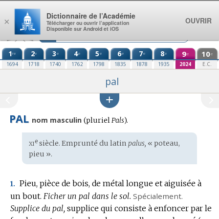
Aller au contenu
Dictionnaire de l’Académie
OUVRIR
×
Télécharger ou ouvrir l’application
Disponible sur Android et iOS
1
2
3
4
5
6
7
8
9
10
re
e
e
e
e
e
e
e
e
e
1694
1718
1740
1762
1798
1835
1878
1935
2024
E.C.
pal
PAL
nom masculin
(
pluriel
Pals
).
xi
e
Étymologie
siècle. Emprunté du
latin
palus,
« poteau,
:
pieu ».
Pieu, pièce de bois, de métal longue et aiguisée à
1.
un bout.
Ficher un pal dans le sol.
Spécialement.
Supplice du pal,
supplice qui consiste à enfoncer par le