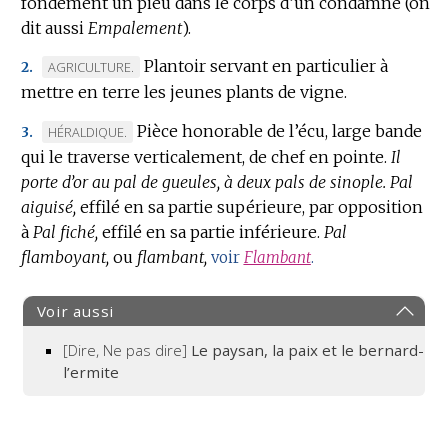
fondement un pieu dans le corps d’un condamné (on
dit aussi
Empalement
).
Plantoir servant en particulier à
MARQUE
AGRICULTURE.
2.
mettre en terre les jeunes plants de vigne.
DE
DOMAINE
Pièce honorable de l’écu, large bande
MARQUE
HÉRALDIQUE.
3.
:
qui le traverse verticalement, de chef en pointe.
DE
Il
porte d’or au pal de gueules, à deux pals de sinople.
DOMAINE
Pal
aiguisé,
:
effilé en sa partie supérieure, par opposition
à
Pal fiché,
effilé en sa partie inférieure.
Pal
flamboyant,
ou
flambant,
voir
Flambant
.
Voir aussi
[Dire, Ne pas dire]
Le paysan, la paix et le bernard-
l’ermite