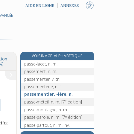
AIDE EN LIGNE
ANNEXES
AVANCÉE
passe-droit, n. m.
passée, n. f.
passe-fleur, n. f.
e
passéger, v. intr.
[7
édition]
passéisme, n. m.
VOISINAGE ALPHABÉTIQUE
passéiste, adj.
tion
passe-lacet, n. m.
4)
passement, n. m.
passementer, v. tr.
passementerie, n. f.
passementier, -ière, n.
e
passe-méteil, n. m.
[7
édition]
passe-montagne, n. m.
e
passe-parole, n. m.
[7
édition]
ier.
passe-partout, n. m. inv.
passe-passe, n. m. inv.