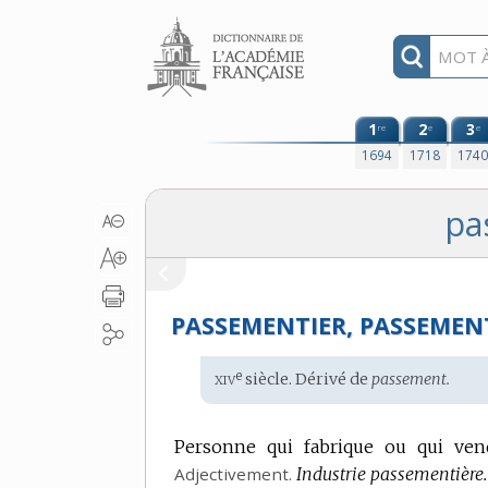
Aller au contenu
1
2
3
re
e
e
1694
1718
174
pa
PASSEMENTIER, PASSEMEN
xiv
e
Étymologie
siècle. Dérivé de
passement.
:
Personne qui fabrique ou qui ven
Adjectivement.
Industrie passementière.