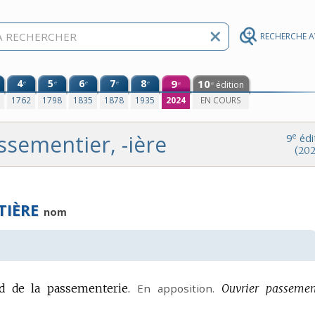
RECHERCHE 
4
5
6
7
8
9
10
e
e
e
e
e
édition
e
e
0
1762
1798
1835
1878
1935
2024
EN COURS
ssementier, -ière
e
9
édi
(202
TIÈRE
nom
d de la passementerie.
En apposition.
Ouvrier passement