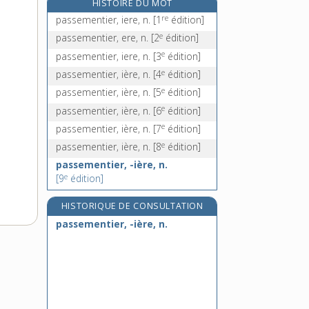
HISTOIRE DU MOT
passe-pied, n. m.
re
passementier, iere, n.
[1
édition]
passe-pierre, n. f.
e
passementier, ere, n.
[2
édition]
passe-plat, n. m.
e
passementier, iere, n.
[3
édition]
passepoil, n. m.
e
passementier, ière, n.
[4
édition]
e
passementier, ière, n.
[5
édition]
e
passementier, ière, n.
[6
édition]
e
passementier, ière, n.
[7
édition]
e
passementier, ière, n.
[8
édition]
passementier, -ière, n.
e
[9
édition]
HISTORIQUE DE CONSULTATION
passementier, -ière, n.