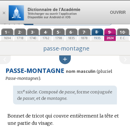
Aller au contenu
Dictionnaire de l’Académie
OUVRIR
×
Télécharger ou ouvrir l’application
Disponible sur Android et iOS
1
2
3
4
5
6
7
8
9
10
e
re
e
e
e
e
e
e
e
e
1694
1718
1740
1762
1798
1835
1878
1935
2024
E.C.
passe-montagne
PASSE-MONTAGNE
nom masculin
(
pluriel
Passe-montagnes
).
xix
e
Étymologie
siècle. Composé de
passe,
forme conjuguée
:
de
passer,
et de
montagne.
Bonnet de tricot qui couvre entièrement la tête et
une partie du visage.