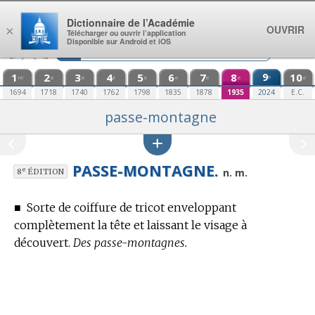
Aller au contenu
Dictionnaire de l’Académie
OUVRIR
×
Télécharger ou ouvrir l’application
Disponible sur Android et iOS
1
2
3
4
5
6
7
8
9
10
e
re
e
e
e
e
e
e
e
e
1694
1718
1740
1762
1798
1835
1878
1935
2024
E.C.
passe-montagne
PASSE-MONTAGNE.
e
n. m.
8
ÉDITION
■
Sorte de coiffure de tricot enveloppant
complètement la tête et laissant le visage à
découvert.
Des passe-montagnes.