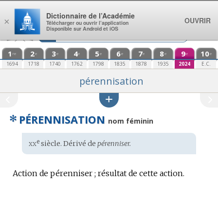
Aller au contenu
Dictionnaire de l’Académie
OUVRIR
×
Télécharger ou ouvrir l’application
Disponible sur Android et iOS
1
2
3
4
5
6
7
8
9
10
re
e
e
e
e
e
e
e
e
e
1694
1718
1740
1762
1798
1835
1878
1935
2024
E.C.
pérennisation
✻
PÉRENNISATION
nom féminin
xx
e
Étymologie
siècle. Dérivé de
pérenniser.
:
Action de pérenniser ; résultat de cette action.