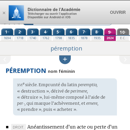
Aller au contenu
Dictionnaire de l’Académie
OUVRIR
×
Télécharger ou ouvrir l’application
Disponible sur Android et iOS
1
2
3
4
5
6
7
8
9
10
re
e
e
e
e
e
e
e
e
e
1694
1718
1740
1762
1798
1835
1878
1935
2024
E.C.
péremption
PÉREMPTION
nom féminin
xvi
e
Étymologie
siècle. Emprunté du
latin
peremptio,
:
« destruction », dérivé de
perimere,
« détruire », lui-même composé à l’aide de
per‑,
qui marque l’achèvement, et
emere,
« prendre », puis « acheter ».
■
Anéantissement d’un acte ou perte d’un
MARQUE
DROIT.