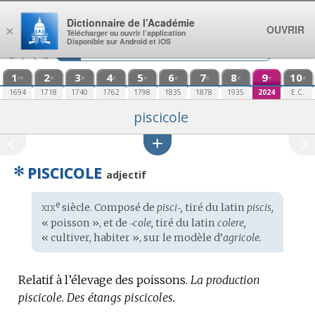
Aller au contenu
Dictionnaire de l’Académie
OUVRIR
×
Télécharger ou ouvrir l’application
Disponible sur Android et iOS
1
2
3
4
5
6
7
8
9
10
re
e
e
e
e
e
e
e
e
e
1694
1718
1740
1762
1798
1835
1878
1935
2024
E.C.
piscicole
✻
PISCICOLE
adjectif
xix
e
Étymologie
siècle. Composé de
pisci‑,
tiré du
latin
piscis,
:
« poisson », et de
‑cole,
tiré du
latin
colere,
« cultiver, habiter », sur le modèle d’
agricole.
Relatif à l’élevage des poissons.
La production
piscicole.
Des étangs piscicoles.