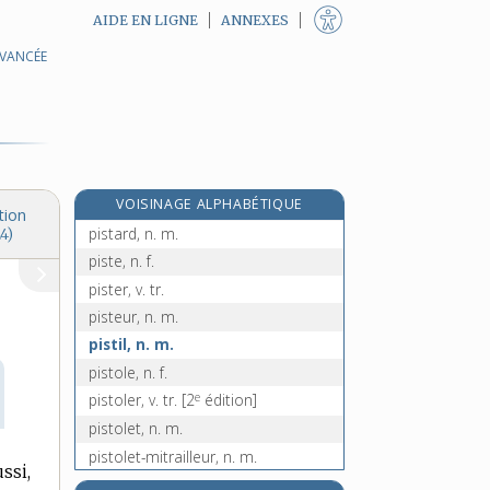
AIDE EN LIGNE
ANNEXES
AVANCÉE
e
pissoir, n. m.
[7
édition]
pissoter, v. intr.
pissotière, n. f.
pistache, n. f.
pistachier, n. m.
VOISINAGE ALPHABÉTIQUE
pistage, n. m.
tion
pistard, n. m.
4)
piste, n. f.
pister, v. tr.
pisteur, n. m.
pistil, n. m.
pistole, n. f.
e
pistoler, v. tr.
[2
édition]
pistolet, n. m.
pistolet-mitrailleur, n. m.
ssi,
e
pistolier, n. m.
[2
édition]