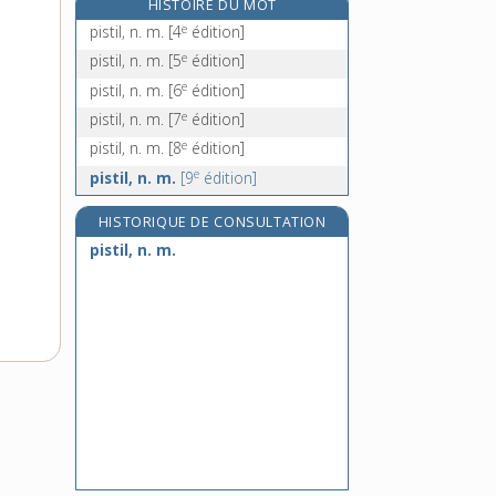
HISTOIRE DU MOT
piston, n. m.
e
pistil, n. m.
[4
édition]
pistonner, v. tr.
e
pistil, n. m.
[5
édition]
pistou, n. m.
e
pistil, n. m.
[6
édition]
pita, n. m.
e
pistil, n. m.
[7
édition]
e
pistil, n. m.
[8
édition]
e
pistil, n. m.
[9
édition]
HISTORIQUE DE CONSULTATION
pistil, n. m.