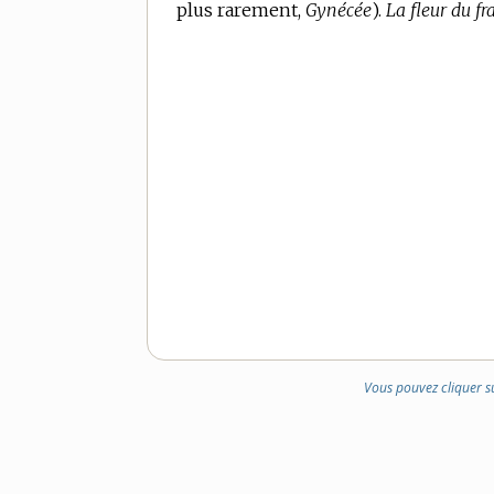
plus rarement,
DE
Gynécée
).
La fleur du fr
DOMAINE
:
Vous pouvez cliquer s