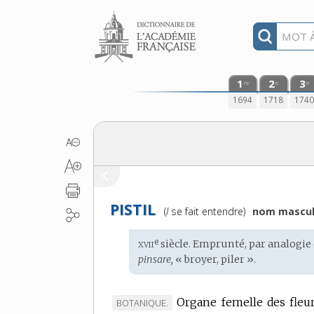
Aller au contenu
1
2
3
re
e
e
1694
1718
174
PISTIL
Prononciation
(
l
se fait entendre)
nom mascul
:
xvii
e
Étymologie
siècle. Emprunté, par analogie
:
pinsare,
« broyer, piler ».
Organe femelle des fleurs
MARQUE
BOTANIQUE.