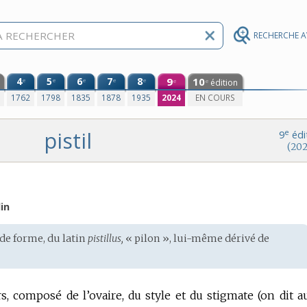
RECHERCHE 
4
5
6
7
8
9
10
e
e
e
e
e
édition
e
e
0
1762
1798
1835
1878
1935
2024
EN COURS
pistil
e
9
édi
(202
in
 de forme, du
latin
pistillus,
« pilon », lui-même dérivé de
, composé de l’ovaire, du style et du stigmate (on dit au