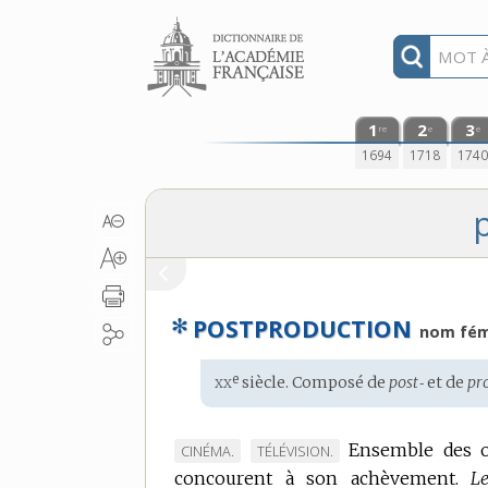
Aller au contenu
1
2
3
re
e
e
1694
1718
174
✻
POSTPRODUCTION
nom fém
xx
e
Étymologie
siècle. Composé de
post‑
et de
pr
:
Ensemble des op
MARQUE
MARQUE
CINÉMA.
TÉLÉVISION.
concourent à son achèvement.
DE
DE
L