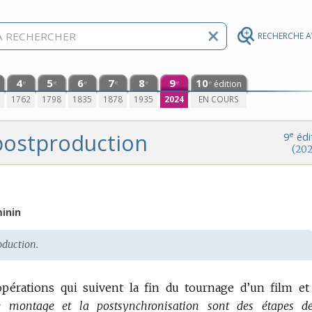
RECHERCHE 
4
5
6
7
8
9
10
édition
e
e
e
e
e
e
e
0
1762
1798
1835
1878
1935
2024
EN COURS
postproduction
e
9
édi
(202
inin
oduction.
érations qui suivent la fin du tournage d’un film et
e montage et la postsynchronisation sont des étapes d