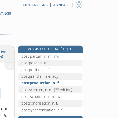
AIDE EN LIGNE
ANNEXES
AVANCÉE
postlude, n. m.
postmoderne, adj.
postmodernisme, n. m.
post mortem, loc. adj. inv.
postnatal, -ale, adj.
VOISINAGE ALPHABÉTIQUE
postopératoire, adj.
tion
post-partum, n. m. inv.
4)
postposer, v. tr.
postposition, n. f.
postprandial, -ale, adj.
postproduction, n. f.
e
postscénium, n. m.
[7
édition]
post-scriptum, n. m. inv.
postsonorisation, n. f.
 qui
postsynchronisation, n. f.
e la
postsynchroniser, v. tr.