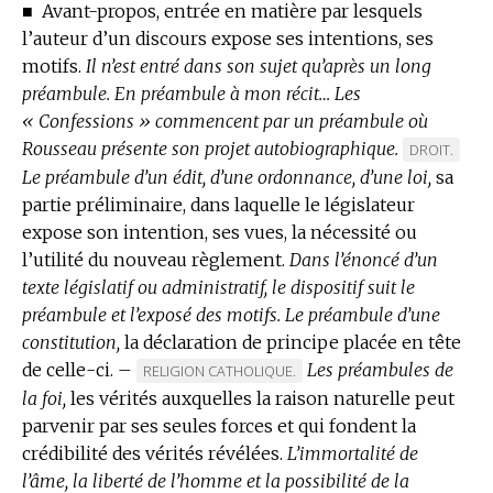
■
Avant-propos, entrée en matière par lesquels
l’auteur d’un discours expose ses intentions, ses
motifs.
Il n’est entré dans son sujet qu’après un long
préambule.
En préambule à mon récit…
Les
« Confessions » commencent par un préambule où
Rousseau présente son projet autobiographique.
MARQUE
DROIT.
Le préambule d’un édit, d’une ordonnance, d’une loi,
DE
sa
partie préliminaire, dans laquelle le législateur
DOMAINE
expose son intention, ses vues, la nécessité ou
:
l’utilité du nouveau règlement.
Dans l’énoncé d’un
texte législatif ou administratif, le dispositif suit le
préambule et l’exposé des motifs.
Le préambule d’une
constitution,
la déclaration de principe placée en tête
de celle-ci.
–
Les préambules de
MARQUE
RELIGION CATHOLIQUE.
la foi,
les vérités auxquelles la raison naturelle peut
DE
parvenir par ses seules forces et qui fondent la
DOMAINE
crédibilité des vérités révélées.
:
L’immortalité de
l’âme, la liberté de l’homme et la possibilité de la