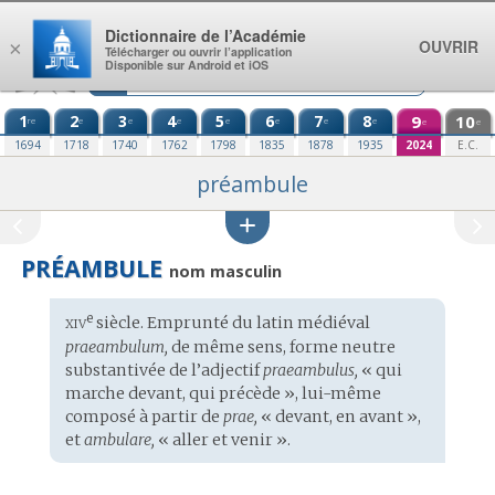
Aller au contenu
Dictionnaire de l’Académie
OUVRIR
×
Télécharger ou ouvrir l’application
Disponible sur Android et iOS
1
2
3
4
5
6
7
8
9
10
re
e
e
e
e
e
e
e
e
e
1694
1718
1740
1762
1798
1835
1878
1935
2024
E.C.
préambule
PRÉAMBULE
nom masculin
xiv
e
Étymologie
siècle. Emprunté du
latin médiéval
:
praeambulum,
de même sens, forme neutre
substantivée de l’adjectif
praeambulus,
« qui
marche devant, qui précède », lui-même
composé à partir de
prae,
« devant, en avant »,
et
ambulare,
« aller et venir ».