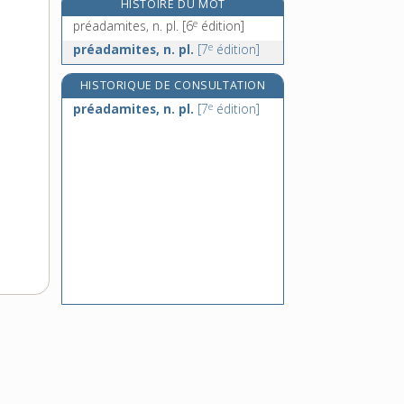
HISTOIRE DU MOT
préau, n. m.
e
préadamites, n. pl.
[6
édition]
préavis, n. m.
e
préadamites, n. pl.
[7
édition]
prébende, n. f.
prébendé, -ée, adj.
HISTORIQUE DE CONSULTATION
e
préadamites, n. pl.
[7
édition]