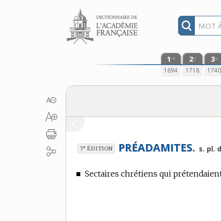
Aller au contenu
1
2
3
re
e
e
1694
1718
174
PRÉADAMITES.
e
s. pl.
7
ÉDITION
■
Sectaires chrétiens qui prétendaien