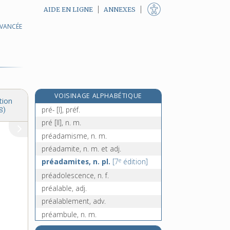
AIDE EN LIGNE
ANNEXES
AVANCÉE
pratique [I], n. f.
pratique [II], adj.
pratiquement, adv.
pratiquer, v. tr.
praxie, n. f.
VOISINAGE ALPHABÉTIQUE
praxis, n. f.
tion
pré- [I], préf.
8)
pré [II], n. m.
préadamisme, n. m.
préadamite, n. m. et adj.
e
préadamites, n. pl.
[7
édition]
préadolescence, n. f.
préalable, adj.
préalablement, adv.
préambule, n. m.
préamplificateur, n. m.