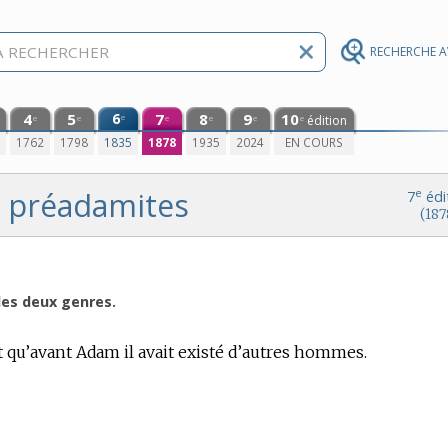
RECHERCHE 
4
5
6
7
8
9
10
e
édition
e
e
e
e
e
e
0
1762
1798
1835
1878
1935
2024
EN COURS
préadamites
e
7
édi
(187
 des deux genres.
t qu’avant Adam il avait existé d’autres hommes.