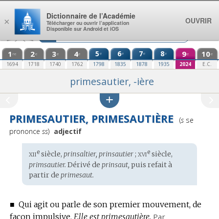
Aller au contenu
Dictionnaire de l’Académie
OUVRIR
×
Télécharger ou ouvrir l’application
Disponible sur Android et iOS
1
2
3
4
5
6
7
8
9
10
e
e
e
e
re
e
e
e
e
e
1694
1718
1740
1762
1798
1835
1878
1935
2024
E.C.
primesautier, -ière
PRIMESAUTIER, PRIMESAUTIÈRE
Prononciati
(
s
se
:
prononce
ss
)
adjectif
xii
xvi
e
e
Étymologie
siècle,
prinsaltier, prinsautier
;
siècle,
:
primsautier.
Dérivé de
prinsaut,
puis refait à
partir de
primesaut.
■
Qui agit ou parle de son premier mouvement, de
façon impulsive.
Elle est primesautière.
Par