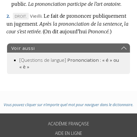
public.
La prononciation participe de l’art oratoire.
Vieilli.
Le fait de prononcer publiquement
MARQUE
DROIT.
2.
un jugement.
DE
Après la prononciation de la sentence, la
cour s’est retirée.
DOMAINE
(On dit aujourd’hui
Prononcé.
)
:
Voir aussi
[Questions de langue]
Prononciation : « é » ou
« è »
Vous pouvez cliquer sur n’importe quel mot pour naviguer dans le dictionnaire.
ACADÉMIE FRANÇAISE
AIDE EN LIGNE