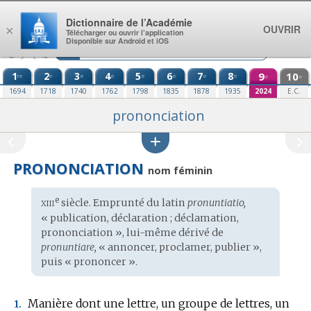
Aller au contenu
Dictionnaire de l’Académie
OUVRIR
×
Télécharger ou ouvrir l’application
Disponible sur Android et iOS
1
2
3
4
5
6
7
8
9
10
re
e
e
e
e
e
e
e
e
e
1694
1718
1740
1762
1798
1835
1878
1935
2024
E.C.
prononciation
PRONONCIATION
nom féminin
xiii
e
Étymologie
siècle. Emprunté du
latin
pronuntiatio,
:
« publication, déclaration ; déclamation,
prononciation », lui-même dérivé de
pronuntiare,
« annoncer, proclamer, publier »,
puis « prononcer ».
Manière dont une lettre, un groupe de lettres, un
1.