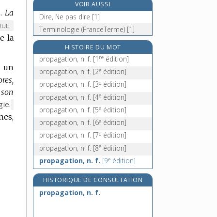
VOIR AUSSI
propédeutique, n. f.
.
La
Dire, Ne pas dire [1]
propène, n. m.
QUE.
Terminologie (FranceTerme) [1]
propension, n. f.
e la
propergol, n. m.
HISTOIRE DU MOT
re
propagation, n. f.
[1
édition]
à un
e
propagation, n. f.
[2
édition]
res,
e
propagation, n. f.
[3
édition]
 son
e
propagation, n. f.
[4
édition]
ie.
MARQUE
e
propagation, n. f.
[5
édition]
nes,
DE
e
propagation, n. f.
[6
édition]
DOMAINE
e
propagation, n. f.
[7
édition]
:
e
propagation, n. f.
[8
édition]
e
propagation, n. f.
[9
édition]
HISTORIQUE DE CONSULTATION
propagation, n. f.