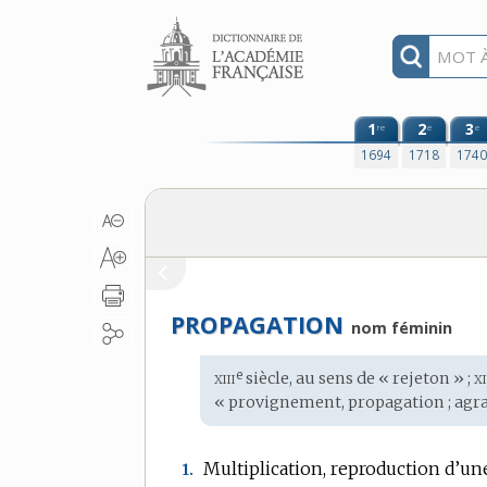
Aller au contenu
1
2
3
re
e
e
1694
1718
174
PROPAGATION
nom féminin
xiii
x
e
Étymologie
siècle, au sens de « rejeton » ;
:
« provignement, propagation ; agr
Multiplication, reproduction d’un
1.