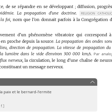
dre, de se répandre en se développant ; diffusion, progrès
pidémie.
La propagation d’une doctrine.
MARQUE
RELIGION CATHOLI
a foi,
nom que l’on donnait parfois à la Congrégation d
DE
DOMAINE
:
vement d’un phénomène vibratoire qui correspond 
en proche depuis la source.
La propagation des ondes sono
lieu, direction de propagation.
La vitesse de propagation du
e la lumière dans le vide d’environ 300 000 km/s.
Par analog
flux nerveux,
la circulation, le long d’une chaîne de neuro
n constituant un message nerveux.
la paix et le bernard-l’ermite
 f.]