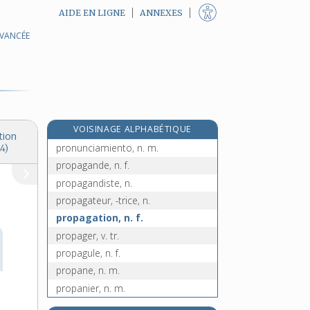
AIDE EN LIGNE
ANNEXES
AVANCÉE
prononcer, v. tr.
prononciation, n. f.
pronostic, n. m.
pronostique, adj.
pronostiquer, v. tr.
VOISINAGE ALPHABÉTIQUE
pronostiqueur, -euse, n.
tion
pronunciamiento, n. m.
4)
propagande, n. f.
propagandiste, n.
propagateur, -trice, n.
propagation, n. f.
propager, v. tr.
propagule, n. f.
propane, n. m.
propanier, n. m.
proparoxyton, adj. m.