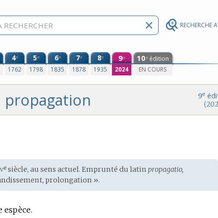
RECHERCHE 
4
5
6
7
8
9
10
e
e
e
e
e
édition
e
e
0
1762
1798
1835
1878
1935
2024
EN COURS
propagation
e
9
édi
(202
iv
e
siècle, au sens actuel. Emprunté du
latin
propagatio,
andissement, prolongation ».
e espèce.