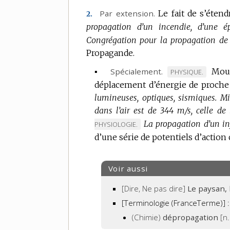
Par extension.
Le fait de s’éten
2.
propagation d’un incendie, d’une é
Congrégation pour la propagation de l
Propagande.
▪
Spécialement.
Mou
MARQUE
PHYSIQUE.
déplacement d’énergie de proche 
DE
lumineuses, optiques, sismiques.
DOMAINE
Mi
dans l’air est de 344 m/s, celle d
:
La propagation d’un in
PHYSIOLOGIE.
d’une série de potentiels d’actio
Voir aussi
[Dire, Ne pas dire]
Le paysan, 
[Terminologie (FranceTerme)] :
(Chimie)
dépropagation
[n.