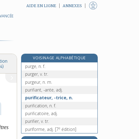
AIDE EN LIGNE
ANNEXES
AVANCÉE
purée, n. f.
purement, adv.
pureté, n. f.
purgatif, -ive, adj.
purgation, n. f.
VOISINAGE ALPHABÉTIQUE
purgatoire, n. m.
tion
purge, n. f.
4)
purger, v. tr.
purgeur, n. m.
purifiant, -ante, adj.
purificateur, -trice, n.
purification, n. f.
purificatoire, adj.
purifier, v. tr.
tres
e
puriforme, adj.
[7
édition]
purin, n. m.