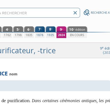
RECHERCHE 
4
5
6
7
8
9
10
e
e
édition
e
e
e
e
e
0
1762
1798
1835
1878
1935
2024
EN COURS
rificateur, -trice
e
9
édi
(202
ICE
nom
 de purification.
Dans certaines cérémonies antiques, les prê