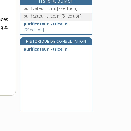
HISTOIRE DU MOT
purisme, n. m.
e
purificateur, n. m.
[7
édition]
puriste, n.
e
purificateur, trice, n.
[8
édition]
nces
puritain, -aine, n.
purificateur, -trice, n.
 que
puritanisme, n. m.
e
[9
édition]
HISTORIQUE DE CONSULTATION
purificateur, -trice, n.