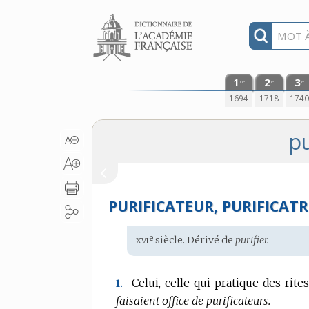
Aller au contenu
1
2
3
re
e
e
1694
1718
174
pu
PURIFICATEUR, PURIFICATR
xvi
e
Étymologie
siècle. Dérivé de
purifier.
:
Celui, celle qui pratique des rites
1.
faisaient office de purificateurs.