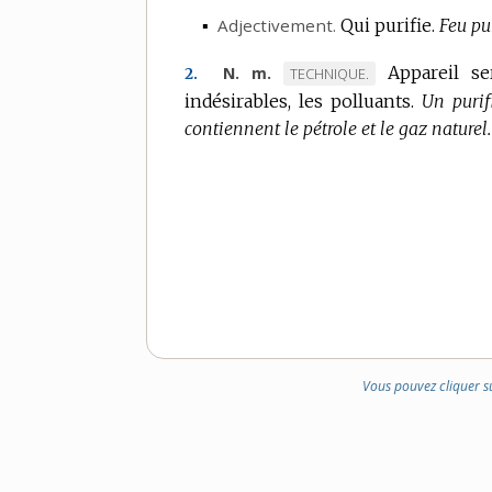
▪
Adjectivement.
Qui purifie.
Feu pur
Appareil se
N. m.
MARQUE
TECHNIQUE.
2.
indésirables, les polluants.
DE
Un purif
contiennent le pétrole et le gaz naturel.
DOMAINE
:
Vous pouvez cliquer s