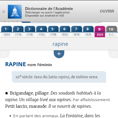
Aller au contenu
Dictionnaire de l’Académie
OUVRIR
×
Télécharger ou ouvrir l’application
Disponible sur Android et iOS
1
2
3
4
5
6
7
8
9
10
re
e
e
e
e
e
e
e
e
e
1694
1718
1740
1762
1798
1835
1878
1935
2024
E.C.
rapine
RAPINE
nom féminin
xii
e
Étymologie
siècle. Issu du
latin
rapina,
de même sens.
:
■
Brigandage, pillage.
Des soudards habitués à la
rapine.
Un village livré aux rapines.
Par affaiblissement.
Petit larcin, maraude.
Il se nourrit de rapines.
▪
En parlant des animaux.
La Fontaine, dans les