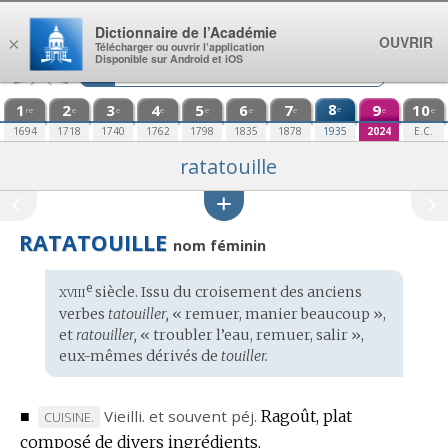
Aller au contenu
Dictionnaire de l’Académie
OUVRIR
×
Télécharger ou ouvrir l’application
Disponible sur Android et iOS
1
2
3
4
5
6
7
8
9
10
e
re
e
e
e
e
e
e
e
e
1694
1718
1740
1762
1798
1835
1878
1935
2024
E.C.
ratatouille
RATATOUILLE
nom féminin
xviii
e
Étymologie
siècle. Issu du croisement des anciens
:
verbes
tatouiller,
« remuer, manier beaucoup »,
et
ratouiller,
« troubler l’eau, remuer, salir »,
eux-mêmes dérivés de
touiller.
■
Vieilli. et souvent
péj.
Ragoût, plat
MARQUE
CUISINE.
composé de divers ingrédients.
DE