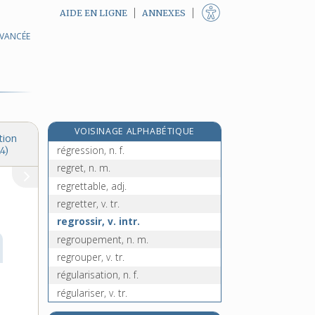
AIDE EN LIGNE
ANNEXES
AVANCÉE
regratter, v. intr. et tr.
e
regratterie, n. f.
[7
édition]
regrattier, -ière, n.
e
regrès, n. m.
[7
édition]
régresser, v. intr.
VOISINAGE ALPHABÉTIQUE
régressif, -ive, adj.
tion
régression, n. f.
4)
regret, n. m.
regrettable, adj.
regretter, v. tr.
regrossir, v. intr.
regroupement, n. m.
regrouper, v. tr.
régularisation, n. f.
régulariser, v. tr.
régularité, n. f.