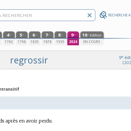
RECHERCHE 
4
5
6
7
8
9
10
édition
e
e
e
e
e
e
e
0
1762
1798
1835
1878
1935
2024
EN COURS
regrossir
e
9
édi
(202
ntransitif
ds après en avoir perdu.