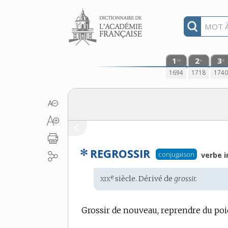
Aller au contenu
1
2
3
re
e
e
1694
1718
174
✻
REGROSSIR
conjugaison
verbe i
xix
e
Étymologie
siècle. Dérivé de
grossir.
:
Grossir de nouveau, reprendre du poi