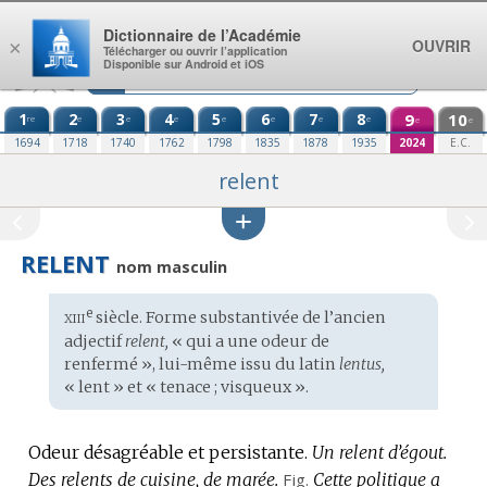
Aller au contenu
Dictionnaire de l’Académie
OUVRIR
×
Télécharger ou ouvrir l’application
Disponible sur Android et iOS
1
2
3
4
5
6
7
8
9
10
re
e
e
e
e
e
e
e
e
e
1694
1718
1740
1762
1798
1835
1878
1935
2024
E.C.
relent
RELENT
nom masculin
xiii
e
Étymologie
siècle. Forme substantivée de l’ancien
:
adjectif
relent,
« qui a une odeur de
renfermé », lui-même issu du
latin
lentus,
« lent » et « tenace ; visqueux ».
Odeur désagréable et persistante.
Un relent d’égout.
Des relents de cuisine, de marée.
Fig.
Cette politique a