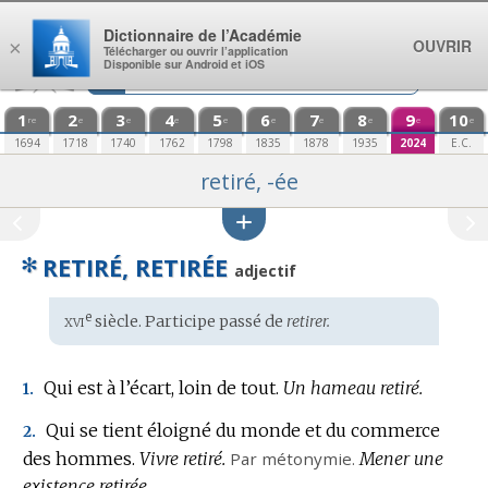
Aller au contenu
Dictionnaire de l’Académie
OUVRIR
×
Télécharger ou ouvrir l’application
Disponible sur Android et iOS
1
2
3
4
5
6
7
8
9
10
re
e
e
e
e
e
e
e
e
e
1694
1718
1740
1762
1798
1835
1878
1935
2024
E.C.
retiré, -ée
✻
RETIRÉ, RETIRÉE
adjectif
xvi
e
Étymologie
siècle. Participe passé de
retirer.
:
Qui est à l’écart, loin de tout.
Un hameau retiré.
1.
Qui se tient éloigné du monde et du commerce
2.
des hommes.
Vivre retiré.
Par métonymie.
Mener une
existence retirée.