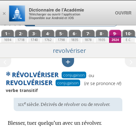
Aller au contenu
Dictionnaire de l’Académie
OUVRIR
×
Télécharger ou ouvrir l’application
Disponible sur Android et iOS
1
2
3
4
5
6
7
8
9
10
re
e
e
e
e
e
e
e
e
e
1694
1718
1740
1762
1798
1835
1878
1935
2024
E.C.
revolvériser
✻
RÉVOLVÉRISER
conjugaison
ou
REVOLVÉRISER
Prononciation
conjugaison
(
re
se prononce
ré
)
:
verbe transitif
xix
e
Étymologie
siècle. Dérivés de
révolver
ou de
revolver.
:
Blesser, tuer quelqu’un avec un révolver.