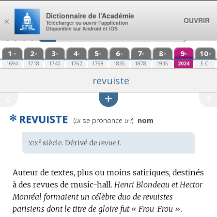
Aller au contenu
Dictionnaire de l’Académie
OUVRIR
×
Télécharger ou ouvrir l’application
Disponible sur Android et iOS
1
2
3
4
5
6
7
8
9
10
re
e
e
e
e
e
e
e
e
e
1694
1718
1740
1762
1798
1835
1878
1935
2024
E.C.
revuiste
✻
REVUISTE
Prononciation
(
ui
se prononce
u-i
)
nom
:
xix
e
Étymologie
siècle. Dérivé de
revue I.
:
Auteur de textes, plus ou moins satiriques, destinés
à des revues de music-hall.
Henri Blondeau et Hector
Monréal formaient un célèbre duo de revuistes
parisiens dont le titre de gloire fut « Frou-Frou ».