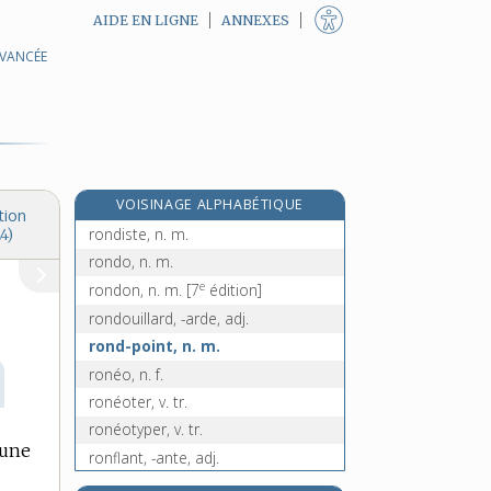
AIDE EN LIGNE
ANNEXES
AVANCÉE
rondeur, n. f.
rondier [I], n. m.
rondier [II], n. m.
rondin, n. m.
e
rondiner, v. tr.
[7
édition]
VOISINAGE ALPHABÉTIQUE
rondis, n. m.
tion
rondiste, n. m.
4)
rondo, n. m.
e
rondon, n. m.
[7
édition]
rondouillard, -arde, adj.
rond-point, n. m.
ronéo, n. f.
ronéoter, v. tr.
ronéotyper, v. tr.
 une
ronflant, -ante, adj.
ronflement, n. m.