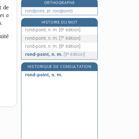
ORTHOGRAPHE
ronfler, v. intr.
t de
rondpoint
,
pl.
rondpoints
ronfleur, -euse, n.
es a
ronge, n. m.
HISTOIRE DU MOT
s.
e
rongement, n. m.
rond-point, n. m.
[6
édition]
mité
e
rond-point, n. m.
[7
édition]
e
rond-point, n. m.
[8
édition]
e
rond-point, n. m.
[9
édition]
HISTORIQUE DE CONSULTATION
rond-point, n. m.