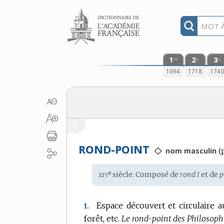
Aller au contenu
1
2
3
re
e
e
1694
1718
174
ROND-POINT
◇
nom masculin
(
xiv
e
Étymologie
siècle. Composé de
rond I
et de
p
:
Espace découvert et circulaire a
1.
forêt, etc.
Le rond-point des Philosophes