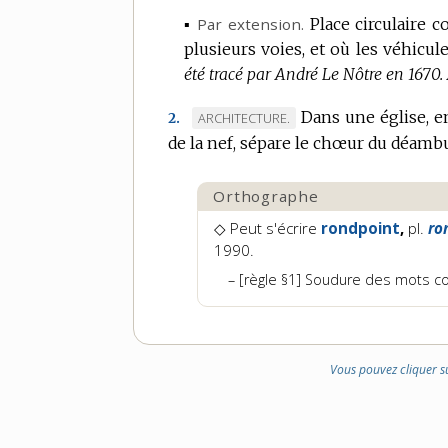
▪
Par extension.
Place circulaire 
plusieurs voies, et où les véhicu
été tracé par André Le Nôtre en 1670.
Dans une église, en
MARQUE
ARCHITECTURE.
2.
de la nef, sépare le chœur du déambu
DE
DOMAINE
:
Orthographe
◇ Peut s'écrire
rondpoint
,
pl.
ro
1990.
[règle §1] Soudure des mots 
Vous pouvez cliquer s