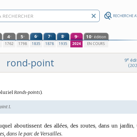
RECHERCHE 
4
5
6
7
8
9
10
e
e
e
édition
e
e
e
e
0
1762
1798
1835
1878
1935
2024
EN COURS
rond-point
e
9
édi
(202
pluriel
Ronds-points
).
oint I.
uquel aboutissent des allées, des routes, dans un jardin,
, dans le parc de Versailles.