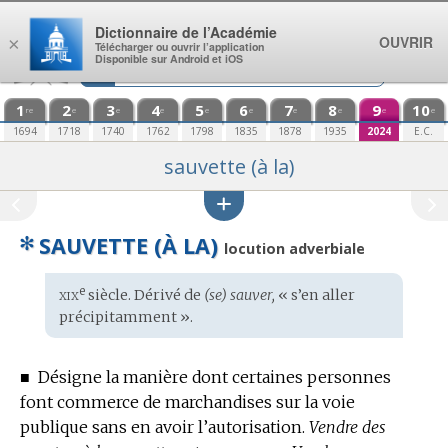
Aller au contenu
Dictionnaire de l’Académie
OUVRIR
×
Télécharger ou ouvrir l’application
Disponible sur Android et iOS
1
2
3
4
5
6
7
8
9
10
re
e
e
e
e
e
e
e
e
e
1694
1718
1740
1762
1798
1835
1878
1935
2024
E.C.
sauvette (à la)
✻
SAUVETTE (À LA)
locution adverbiale
xix
e
Étymologie
siècle. Dérivé de
(se) sauver,
« s’en aller
:
précipitamment ».
■
Désigne la manière dont certaines personnes
font commerce de marchandises sur la voie
publique sans en avoir l’autorisation.
Vendre des