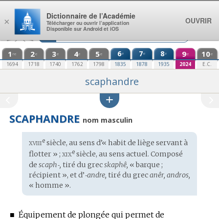
Aller au contenu
Dictionnaire de l’Académie
OUVRIR
×
Télécharger ou ouvrir l’application
Disponible sur Android et iOS
1
2
3
4
5
6
7
8
9
10
e
e
e
re
e
e
e
e
e
e
1694
1718
1740
1762
1798
1835
1878
1935
2024
E.C.
scaphandre
SCAPHANDRE
nom masculin
xviii
e
Étymologie
siècle, au sens d’« habit de liège servant à
:
xix
e
flotter » ;
siècle, au sens actuel. Composé
de
scaph‑,
tiré du
grec
skaphê,
« barque ;
récipient », et d’
‑andre,
tiré du
grec
anêr, andros,
« homme ».
■
Équipement de plongée qui permet de