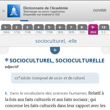
Aller au contenu
Dictionnaire de l’Académie
OUVRIR
×
Télécharger ou ouvrir l’application
Disponible sur Android et iOS
1
2
3
4
5
6
7
8
9
10
re
e
e
e
e
e
e
e
e
e
1694
1718
1740
1762
1798
1835
1878
1935
2024
E.C.
socioculturel, -elle
✻
SOCIOCULTUREL, SOCIOCULTURELLE
adjectif
xx
e
Étymologie
siècle. Composé de
socio‑
et de
culturel.
:
Dans le vocabulaire des sciences humaines.
Relatif à
1.
la fois aux faits culturels et aux faits sociaux ; qui
concerne les faits culturels dans leur rapport avec les