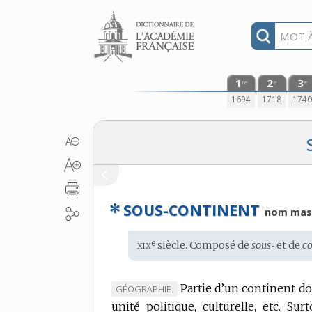
Aller au contenu
1
2
3
re
e
e
1694
1718
174
✻
SOUS-CONTINENT
nom masc
xix
e
Étymologie
siècle. Composé de
sous‑
et de
co
:
Partie d’un continent d
MARQUE
GÉOGRAPHIE.
unité politique, culturelle, etc.
DE
Surt