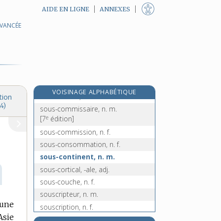
AIDE EN LIGNE
ANNEXES
sous-calibré, -ée, adj.
AVANCÉE
re
souschantre, n. m.
[1
édition]
sous-chef, n. m.
re
souschevecier, n. m.
[1
édition]
sous-classe, n. f.
sous-clavier, -ière, adj.
VOISINAGE ALPHABÉTIQUE
sous-comité, n. m.
tion
4)
sous-commissaire, n. m.
e
[7
édition]
sous-commission, n. f.
sous-consommation, n. f.
sous-continent, n. m.
sous-cortical, -ale, adj.
sous-couche, n. f.
souscripteur, n. m.
 une
souscription, n. f.
Asie
souscrire, v. tr. et intr.