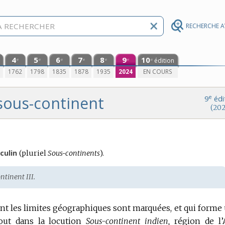
RECHERCHE 
4
5
6
7
8
9
10
édition
e
e
e
e
e
e
e
0
1762
1798
1835
1878
1935
2024
EN COURS
sous-continent
e
9
édi
(202
ulin
(
pluriel
Sous-continents
).
ntinent III.
ont les limites géographiques sont marquées, et qui forme
out dans la locution
Sous-continent indien,
région de l’