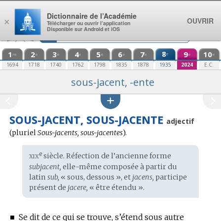
Aller au contenu
Dictionnaire de l’Académie
OUVRIR
×
Télécharger ou ouvrir l’application
Disponible sur Android et iOS
1
2
3
4
5
6
7
8
9
10
e
re
e
e
e
e
e
e
e
e
1694
1718
1740
1762
1798
1835
1878
1935
2024
E.C.
sous-jacent, -ente
SOUS-JACENT, SOUS-JACENTE
adjectif
(
pluriel
Sous-jacents, sous-jacentes
).
xix
e
Étymologie
siècle. Réfection de l’ancienne forme
:
subjacent,
elle-même composée à partir du
latin
sub,
« sous, dessous », et
jacens,
participe
présent de
jacere,
« être étendu ».
■
Se dit de ce qui se trouve, s’étend sous autre