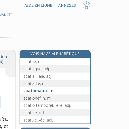
AIDE EN LIGNE
ANNEXES
AVANCÉE
spasmodique, adj.
e
spasmologie, n. f.
[7
édition]
spasmophile, adj.
spasmophilie, n. f.
spasticité, n. f.
VOISINAGE ALPHABÉTIQUE
spath, n. m.
tion
spathe, n. f.
4)
spathique, adj.
spatial, -ale, adj.
spatialité, n. f.
spationaute, n.
spationef, n. m.
spatio-temporel, -elle, adj.
spatule, n. f.
ise.
spatulé, -ée, adj.
, et
e
spé, n. m.
[5
édition]