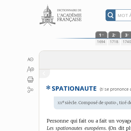
Aller au contenu
1
2
3
re
e
e
1694
1718
174
✻
SPATIONAUTE
Prononciation
(
ti
se prononce
:
xx
e
Étymologie
siècle. Composé de
spatio‑,
tiré 
:
Personne qui fait ou a fait un voyag
Les spationautes européens.
(On dit p