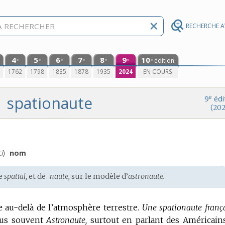
RECHERCHE 
4
5
6
7
8
9
10
édition
e
e
e
e
e
e
e
0
1762
1798
1835
1878
1935
2024
EN COURS
spationaute
e
9
édi
(202
ci
)
nom
de
spatial,
et de
‑naute,
sur le modèle d’
astronaute.
e au-delà de l’atmosphère terrestre.
Une spationaute frança
lus souvent
Astronaute,
surtout en parlant des Américains