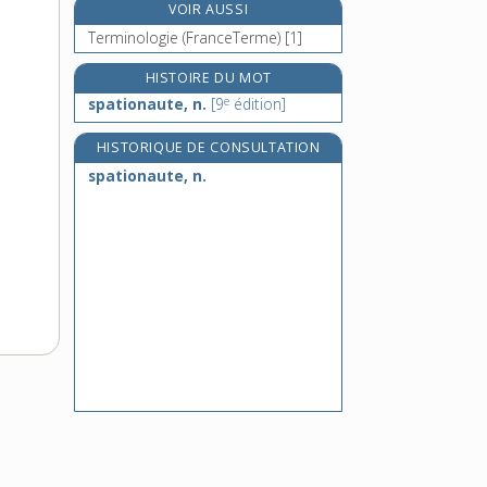
VOIR AUSSI
speakeasy, n. m.
Terminologie (FranceTerme) [1]
speaker [I], n. m.
speaker, speakerine [II], n.
HISTOIRE DU MOT
e
spécial, -ale, adj.
spationaute, n.
[9
édition]
HISTORIQUE DE CONSULTATION
spationaute, n.