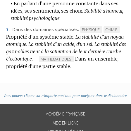
▪
En parlant d’une personne constante dans ses
idées, ses sentiments, ses choix.
Stabilité d’humeur,
stabilité psychologique.
Dans des domaines spécialisés.
MARQUE
MARQUE
PHYSIQUE.
CHIMIE.
3.
Propriété d’un système stable.
La stabilité d’un noyau
DE
DE
atomique.
La stabilité d’un acide, d’un sel.
DOMAINE
La stabilité des
DOMAINE
gaz nobles tient à la saturation de leur dernière couche
:
:
électronique.
–
Dans un ensemble,
MARQUE
MATHÉMATIQUES.
propriété d’une partie stable.
DE
DOMAINE
:
Vous pouvez cliquer sur n’importe quel mot pour naviguer dans le dictionnaire.
ACADÉMIE FRANÇAISE
AIDE EN LIGNE