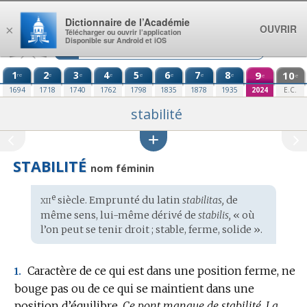
Aller au contenu
Dictionnaire de l’Académie
OUVRIR
×
Télécharger ou ouvrir l’application
Disponible sur Android et iOS
1
2
3
4
5
6
7
8
9
10
re
e
e
e
e
e
e
e
e
e
1694
1718
1740
1762
1798
1835
1878
1935
2024
E.C.
stabilité
STABILITÉ
nom féminin
xii
e
Étymologie
siècle. Emprunté du
latin
stabilitas,
de
:
même sens, lui-même dérivé de
stabilis,
« où
l’on peut se tenir droit ; stable, ferme, solide ».
Caractère de ce qui est dans une position ferme, ne
1.
bouge pas ou de ce qui se maintient dans une
position d’équilibre.
Ce pont manque de stabilité.
La