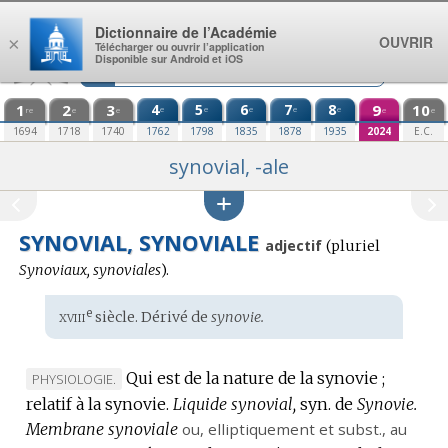
Aller au contenu
Dictionnaire de l’Académie
OUVRIR
×
Télécharger ou ouvrir l’application
Disponible sur Android et iOS
1
2
3
4
5
6
7
8
9
10
e
e
e
e
e
re
e
e
e
e
1694
1718
1740
1762
1798
1835
1878
1935
2024
E.C.
synovial, -ale
SYNOVIAL, SYNOVIALE
adjectif
(
pluriel
Synoviaux, synoviales
).
xviii
e
Étymologie
siècle. Dérivé de
synovie.
:
Qui est de la nature de la synovie ;
MARQUE
PHYSIOLOGIE.
relatif à la synovie.
DE
Liquide synovial,
syn. de
Synovie.
Membrane synoviale
DOMAINE
ou,
elliptiquement
et
subst.
, au