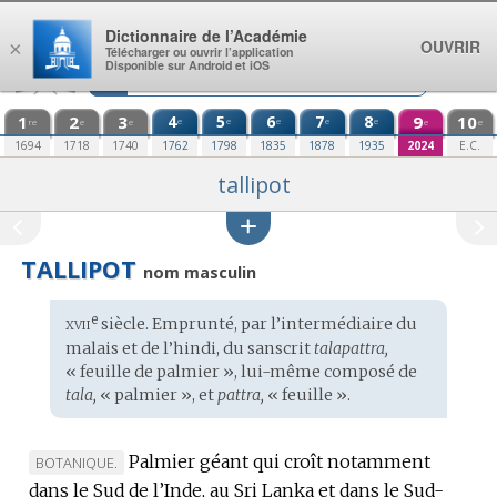
Aller au contenu
Dictionnaire de l’Académie
OUVRIR
×
Télécharger ou ouvrir l’application
Disponible sur Android et iOS
1
2
3
4
5
6
7
8
9
10
e
e
e
e
e
re
e
e
e
e
1694
1718
1740
1762
1798
1835
1878
1935
2024
E.C.
tallipot
TALLIPOT
nom masculin
xvii
e
Étymologie
siècle. Emprunté, par l’intermédiaire du
:
malais
et de l’
hindi
, du
sanscrit
talapattra,
« feuille de palmier », lui-même composé de
tala,
« palmier », et
pattra,
« feuille ».
Palmier géant qui croît notamment
MARQUE
BOTANIQUE.
dans le Sud de l’Inde, au Sri Lanka et dans le Sud-
DE