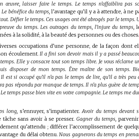
n œuvre, laisser faire le temps.
Le temps n’affaiblira pas s
.
Le bénéfice du temps,
l’avantage qu’il y a à attendre, à ne p
out.
Défier le temps.
Ces usages ont été abrogés par le temps.
épreuve du temps.
Les outrages du temps, l’injure du temps,
l
nnées à la solidité, à la beauté des personnes ou des choses
iverses occupations d’une personne, de la façon dont el
 son écoulement.
Il a fini son devoir mais il y a passé beauco
 temps.
Elle y consacre tout son temps libre.
Je vous réclame u
puis disposer de mon temps.
Être maître de son temps.
Bi
Il est si occupé qu’il n’a pas le temps de lire, qu’il a très peu 
ura pas répondu par manque de temps.
Il n’a plus guère de temp
Le temps passe bien vite en votre compagnie.
Le temps me dur
ps long,
s’ennuyer, s’impatienter.
Avoir du temps devant s
tâche sans avoir à se presser.
Gagner du temps,
parvenir
idement qu’attendu ; différer l’accomplissement de quelq
avantage du délai obtenu.
Nous gagnerons du temps en prena