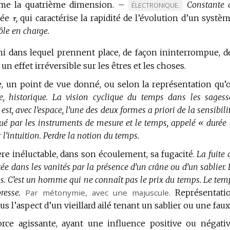
me la quatrième dimension.
–
Constante 
MARQUE
ÉLECTRONIQUE.
tée
τ,
qui caractérise la rapidité de l’évolution d’un systèm
DE
ôle en charge.
DOMAINE
:
i dans lequel prennent place, de façon ininterrompue, d
un effet irréversible sur les êtres et les choses.
e, un point de vue donné, ou selon la représentation qu’
, historique.
La vision cyclique du temps dans les sagess
est, avec l’espace, l’une des deux formes a priori de la sensibilit
é par les instruments de mesure et le temps, appelé « durée 
 l’intuition.
Perdre la notion du temps.
re inéluctable, dans son écoulement, sa fugacité.
La fuite 
 dans les vanités par la présence d’un crâne ou d’un sablier.
s.
C’est un homme qui ne connaît pas le prix du temps.
Le tem
resse.
Par métonymie
, avec une majuscule.
Représentati
 l’aspect d’un vieillard ailé tenant un sablier ou une faux
ce agissante, ayant une influence positive ou négativ