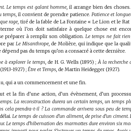
nt.
Le temps est galant homme,
il arrange bien des choses.
u temps,
il convient de prendre patience.
Patience et longue
 que rage,
tiré de la fable de La Fontaine « Le Lion et le Rat 
terme où l’on doit satisfaire à quelque chose est enco
se préparer à remplir son obligation.
Le temps ne fait rien
bre par
Le Misanthrope,
de Molière, qui indique que la quali
ne dépend pas du temps qu’on a consacré à cette dernière.
 à explorer le temps,
de H. G. Wells (1895) ;
À la recherche 
(1913-1927) ;
Être et Temps,
de Martin Heidegger (1927).
inu, qui a un commencement et une fin.
but et la fin d’une action, d’un évènement, d’un processu
temps.
La reconstruction durera un certain temps, un temps pl
 cela prendra-t-il ?
La commande arrivera sous peu de tem
délai.
Le temps de cuisson d’un aliment, de prise d’un ciment.
ur.
Le temps d’hibernation des marmottes dure environ six moi
temps imparti pour parler.
S’octroyer un temps de repos.
Avoir 