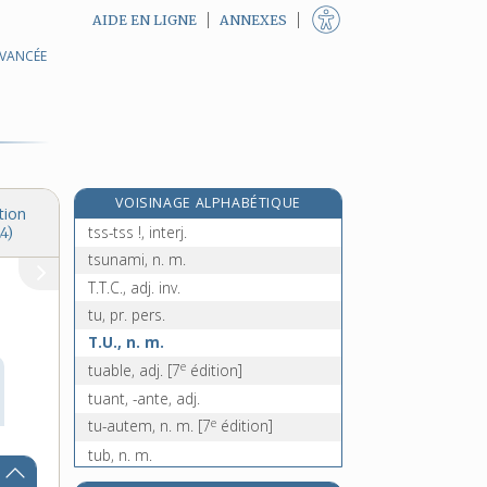
AIDE EN LIGNE
ANNEXES
AVANCÉE
tsatsiki, n. m.
tsé-tsé, n. f. inv.
T.S.F. [I], n. f.
T.S.F. [II], n. f.
tsigane, n.
VOISINAGE ALPHABÉTIQUE
tss !, interj.
tion
tss-tss !, interj.
4)
tsunami, n. m.
T.T.C., adj. inv.
tu, pr. pers.
T.U., n. m.
e
tuable, adj.
[7
édition]
tuant, -ante, adj.
e
tu-autem, n. m.
[7
édition]
tub, n. m.
tuba [I], n. m.