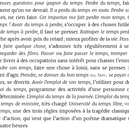
reuses questions pour gagner du temps.
Perdre du temps,
fai
ent qu’on ne devrait.
Il a perdu du temps en route.
Perdre s
es, ne rien faire.
Cet importun me fait perdre mon temps.
mps !
Avoir du temps à perdre,
s’occuper à des choses futile
 de temps à perdre,
il faut se presser.
Rattraper le temps perd
e après avoir pris du retard ; mieux profiter de la vie.
Pass
 faire quelque chose,
s’adonner très régulièrement à u
regarder des films.
Passer
ou
faire passer le temps, tromper 
e livrer à des occupations sans intérêt pour chasser l’ennu
ndre son temps,
faire une chose à loisir, sans se presser.
nt d’agir.
Prendre, se donner du bon temps
ou,
fam.
,
se payer 
s, se divertir.
Avoir l’emploi de son temps,
l’utiliser pour d
oi du temps,
programme des activités d’une personne 
déterminée.
L’emploi du temps de la journée.
L’emploi du tem
 temps de ministre,
très chargé.
Université du temps libre,
vo
temps,
une des trois règles imposées à la tragédie classiqu
ité d’action, qui veut que l’action d’un poème dramatique 
uatre heures.