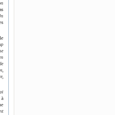
on
as
Un
es
.
le
up
ne
en
de
s,
e,
oi
 à
ue
nt