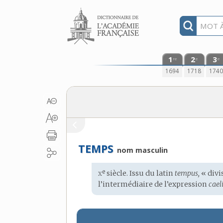
Aller au contenu
1
2
3
re
e
e
1694
1718
174
TEMPS
nom masculin
x
e
Étymologie
siècle. Issu du
latin
tempus,
« divis
:
l’intermédiaire de l’expression
cael