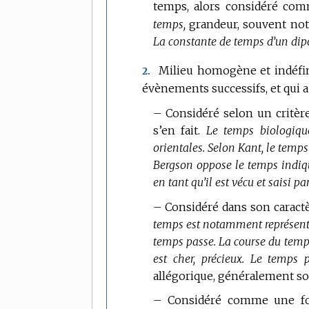
temps, alors considéré com
DOMAINE
:
temps,
grandeur, souvent no
La constante de temps d’un dip
Milieu homogène et indéfin
2.
évènements successifs, et qui a 
–
Considéré selon un critèr
s’en fait.
Le temps biologique
orientales.
Selon Kant, le temps 
Bergson oppose le temps indiqu
en tant qu’il est vécu et saisi par
–
Considéré dans son caractè
temps est notamment représentée
temps passe.
La course du temp
est cher, précieux.
Le temps p
allégorique, généralement sous
–
Considéré comme une for