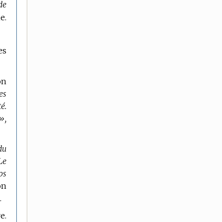
de
e.
es
on
es
é.
»,
du
Le
ps
on
.
e.