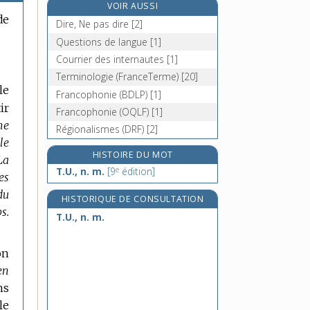
VOIR AUSSI
tuba [II], n. m.
de
Dire, Ne pas dire [2]
tubage, n. m.
Questions de langue [1]
tubaire, adj.
Courrier des internautes [1]
tubard, -arde, adj.
Terminologie (FranceTerme) [20]
le
Francophonie (BDLP) [1]
ir
Francophonie (OQLF) [1]
me
Régionalismes (DRF) [2]
le
HISTOIRE DU MOT
La
e
T.U., n. m.
[9
édition]
es
du
HISTORIQUE DE CONSULTATION
s.
T.U., n. m.
on
en
ns
le