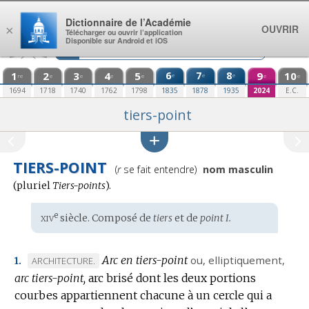
Aller au contenu
Dictionnaire de l’Académie
OUVRIR
×
Télécharger ou ouvrir l’application
Disponible sur Android et iOS
1
2
3
4
5
6
7
8
9
10
e
e
e
re
e
e
e
e
e
e
1694
1718
1740
1762
1798
1835
1878
1935
2024
E.C.
tiers-point
TIERS-POINT
Prononciation
(
r
se fait entendre)
nom masculin
:
(
pluriel
Tiers-points
).
xiv
e
Étymologie
siècle. Composé de
tiers
et de
point I.
:
Arc en tiers-point
ou,
elliptiquement
,
MARQUE
ARCHITECTURE.
1.
arc tiers-point,
DE
arc brisé dont les deux portions
courbes appartiennent chacune à un cercle qui a
DOMAINE