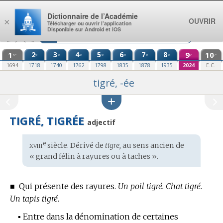
Aller au contenu
Dictionnaire de l’Académie
OUVRIR
×
Télécharger ou ouvrir l’application
Disponible sur Android et iOS
1
2
3
4
5
6
7
8
9
10
e
e
e
e
e
e
e
re
e
e
1694
1718
1740
1762
1798
1835
1878
1935
2024
E.C.
tigré, -ée
TIGRÉ, TIGRÉE
adjectif
xviii
e
Étymologie
siècle. Dérivé de
tigre,
au sens ancien de
:
« grand félin à rayures ou à taches ».
■
Qui présente des rayures.
Un poil tigré.
Chat tigré.
Un tapis tigré.
▪
Entre dans la dénomination de certaines