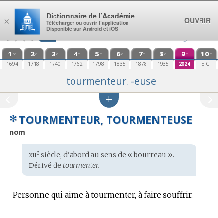
Aller au contenu
Dictionnaire de l’Académie
OUVRIR
×
Télécharger ou ouvrir l’application
Disponible sur Android et iOS
1
2
3
4
5
6
7
8
9
10
re
e
e
e
e
e
e
e
e
e
1694
1718
1740
1762
1798
1835
1878
1935
2024
E.C.
tourmenteur, -euse
✻
TOURMENTEUR, TOURMENTEUSE
nom
xii
e
Étymologie
siècle, d’abord au sens de « bourreau ».
:
Dérivé de
tourmenter.
Personne qui aime à tourmenter, à faire souffrir.