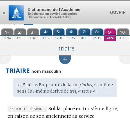
Aller au contenu
Dictionnaire de l’Académie
OUVRIR
×
Télécharger ou ouvrir l’application
Disponible sur Android et iOS
1
2
3
4
5
6
7
8
9
10
e
e
e
e
e
re
e
e
e
e
1694
1718
1740
1762
1798
1835
1878
1935
2024
E.C.
triaire
TRIAIRE
nom masculin
xiii
e
Étymologie
siècle. Emprunté du
latin
triarius,
de même
:
sens, lui-même dérivé de
tres,
« trois ».
Soldat placé en troisième ligne,
MARQUE
ANTIQUITÉ ROMAINE.
en raison de son ancienneté au service.
DE
DOMAINE