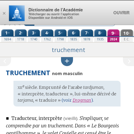
Aller au contenu
Dictionnaire de l’Académie
OUVRIR
×
Télécharger ou ouvrir l’application
Disponible sur Android et iOS
1
2
3
4
5
6
7
8
9
10
re
e
e
e
e
e
e
e
e
e
1694
1718
1740
1762
1798
1835
1878
1935
2024
E.C.
truchement
TRUCHEMENT
nom masculin
xii
e
Étymologie
siècle. Emprunté de l’
arabe
tardjuman,
:
« interprète, traducteur », lui-même dérivé de
tarjama,
« traduire »
(voir
Drogman
).
■
Traducteur, interprète
(vieilli).
S’expliquer, se
comprendre par un truchement.
Dans « Le Bourgeois
gentilhomme », le valet Covielle est censé être le