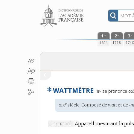
Aller au contenu
1
2
3
re
e
e
1694
1718
174
✻
WATTMÈTRE
Prononciation
(
w
se prononce
ou
:
xix
e
Étymologie
siècle. Composé de
watt
et de
‑m
:
Appareil mesurant la puis
MARQUE
ÉLECTRICITÉ.
DE