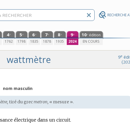
RECHERCHE 
4
5
6
7
8
9
10
édition
e
e
e
e
e
e
e
0
1762
1798
1835
1878
1935
2024
EN COURS
wattmètre
e
9
édi
(202
)
nom masculin
ètre,
tiré du
grec
metron,
« mesure ».
sance électrique dans un circuit.