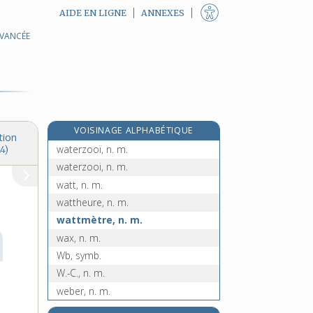
AIDE EN LIGNE
ANNEXES
watergang, n. m.
AVANCÉE
wateringue, n. m. ou f.
water-polo, n. m.
waterpolo, n. m.
waterproof, n. m. et adj. inv. en
genre
VOISINAGE ALPHABÉTIQUE
waterzoï, n. m.
tion
waterzooï, n. m.
4)
waterzooi, n. m.
watt, n. m.
wattheure, n. m.
wattmètre, n. m.
wax, n. m.
Wb, symb.
W.-C., n. m.
weber, n. m.
week-end, n. m.