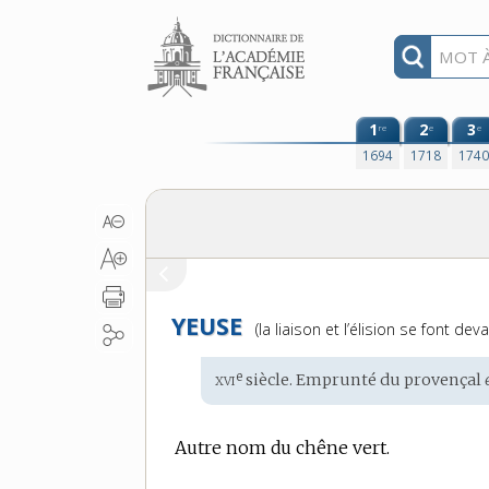
Aller au contenu
1
2
3
re
e
e
1694
1718
174
YEUSE
Prononciation
(la liaison et l’élision se font de
:
xvi
e
Étymologie
siècle. Emprunté du
provençal
:
Autre nom du chêne vert.