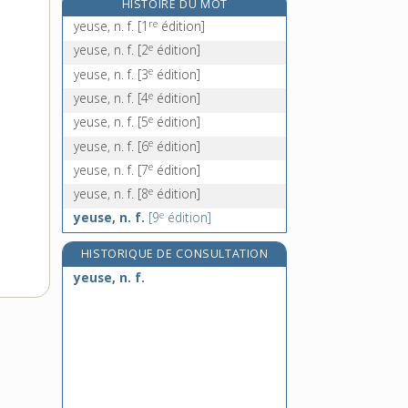
HISTOIRE DU MOT
yin, n. m.
re
yeuse, n. f.
[1
édition]
ylang-ylang, n. m.
e
yeuse, n. f.
[2
édition]
yod, n. m.
e
yeuse, n. f.
[3
édition]
yoga, n. m.
e
yeuse, n. f.
[4
édition]
e
yeuse, n. f.
[5
édition]
e
yeuse, n. f.
[6
édition]
e
yeuse, n. f.
[7
édition]
e
yeuse, n. f.
[8
édition]
e
yeuse, n. f.
[9
édition]
HISTORIQUE DE CONSULTATION
yeuse, n. f.