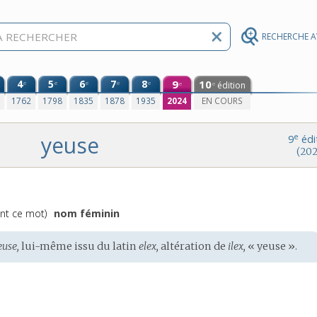
RECHERCHE 
4
5
6
7
8
9
10
e
e
e
e
e
édition
e
e
0
1762
1798
1835
1878
1935
2024
EN COURS
yeuse
e
9
édi
(202
vant ce mot)
nom féminin
euse,
lui-même issu du
latin
elex,
altération de
ilex,
« yeuse ».