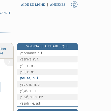
AIDE EN LIGNE
ANNEXES
AVANCÉE
yd, symb.
yearling, n. m.
yèble, n. f.
yéménite, adj.
yen, n. m.
VOISINAGE ALPHABÉTIQUE
yeoman, n. m.
tion
yeomanry, n. f.
4)
yeshiva, n. f.
yéti, n. m.
yeti, n. m.
yeuse, n. f.
yeux, n. m. pl.
yéyé, n. m.
yé-yé, n. m. inv.
yézidi, -ie, adj.
yiddish, n. m.