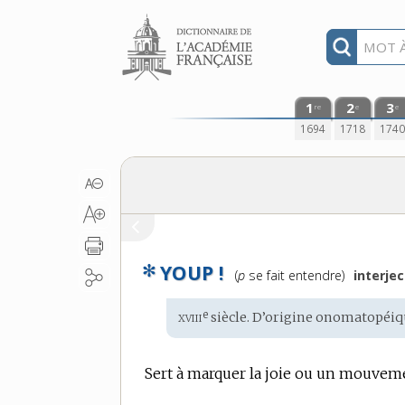
Aller au contenu
1
2
3
re
e
e
1694
1718
174
✻
YOUP !
Prononciation
(
p
se fait entendre)
interjec
:
xviii
e
Étymologie
siècle. D’origine onomatopéiq
:
Sert à marquer la joie ou un mouveme