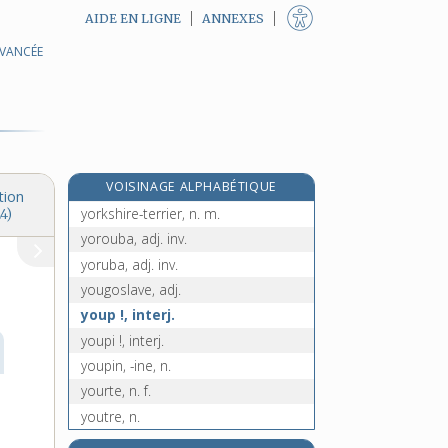
AIDE EN LIGNE
ANNEXES
AVANCÉE
yogi, n. m.
yogourt, n. m.
yohimbehe, n. m.
yohimbine, n. f.
yole, n. f.
VOISINAGE ALPHABÉTIQUE
Yom Kippour, n. m. inv.
tion
yorkshire-terrier, n. m.
4)
yorouba, adj. inv.
yoruba, adj. inv.
yougoslave, adj.
youp !, interj.
youpi !, interj.
youpin, -ine, n.
yourte, n. f.
youtre, n.
youyou [I], n. m.