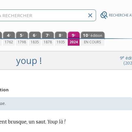
RECHERCHE 
4
5
6
7
8
9
10
édition
e
e
e
e
e
e
e
0
1762
1798
1835
1878
1935
2024
EN COURS
youp !
e
9
édi
(202
tion
ue.
nt brusque, un saut.
Youp là !