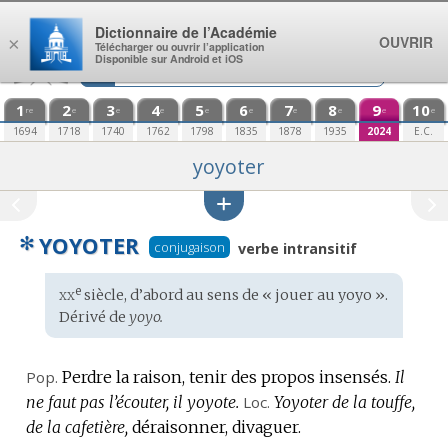
Aller au contenu
Dictionnaire de l’Académie
OUVRIR
×
Télécharger ou ouvrir l’application
Disponible sur Android et iOS
1
2
3
4
5
6
7
8
9
10
re
e
e
e
e
e
e
e
e
e
1694
1718
1740
1762
1798
1835
1878
1935
2024
E.C.
yoyoter
✻
YOYOTER
conjugaison
verbe intransitif
xx
e
Étymologie
siècle, d’abord au sens de « jouer au yoyo ».
:
Dérivé de
yoyo.
Pop.
Perdre la raison, tenir des propos insensés.
Il
ne faut pas l’écouter, il yoyote.
Loc.
Yoyoter de la touffe,
de la cafetière,
déraisonner, divaguer.