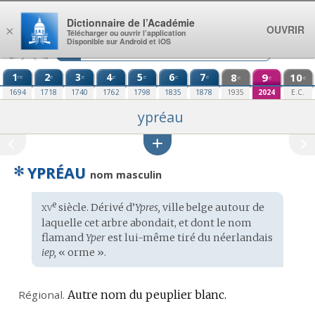
Aller au contenu
Dictionnaire de l’Académie
OUVRIR
×
Télécharger ou ouvrir l’application
Disponible sur Android et iOS
1
2
3
4
5
6
7
8
9
10
re
e
e
e
e
e
e
e
e
e
1694
1718
1740
1762
1798
1835
1878
1935
2024
E.C.
ypréau
✻
YPRÉAU
nom masculin
xv
e
Étymologie
siècle. Dérivé d’
Ypres,
ville belge
autour de
:
laquelle cet arbre abondait, et dont le nom
flamand
Yper
est lui-même tiré du
néerlandais
iep,
« orme ».
Régional.
Autre nom du peuplier blanc.