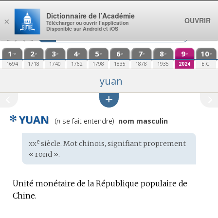
Aller au contenu
Dictionnaire de l’Académie
OUVRIR
×
Télécharger ou ouvrir l’application
Disponible sur Android et iOS
1
2
3
4
5
6
7
8
9
10
re
e
e
e
e
e
e
e
e
e
1694
1718
1740
1762
1798
1835
1878
1935
2024
E.C.
yuan
✻
YUAN
Prononciation
(
n
se fait entendre)
nom masculin
:
xx
e
Étymologie
siècle. Mot
chinois
, signifiant proprement
:
« rond ».
Unité monétaire de la République populaire de
Chine.