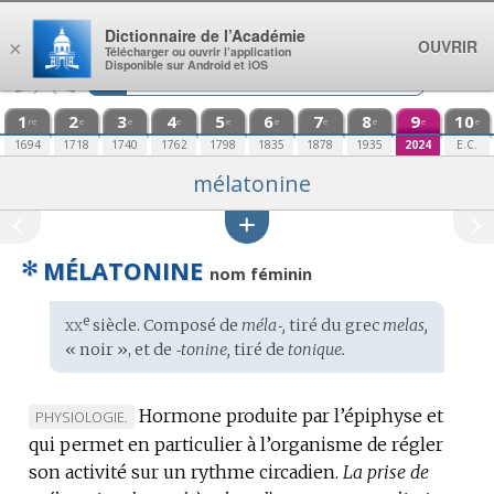
Aller au contenu
Dictionnaire de l’Académie
OUVRIR
×
Télécharger ou ouvrir l’application
Disponible sur Android et iOS
1
2
3
4
5
6
7
8
9
10
re
e
e
e
e
e
e
e
e
e
1694
1718
1740
1762
1798
1835
1878
1935
2024
E.C.
mélatonine
✻
MÉLATONINE
nom féminin
xx
e
Étymologie
siècle. Composé de
méla‑,
tiré du
grec
melas,
:
« noir », et de
‑tonine,
tiré de
tonique.
Hormone produite par l’épiphyse et
MARQUE
PHYSIOLOGIE.
qui permet en particulier à l’organisme de régler
DE
son activité sur un rythme circadien.
DOMAINE
La prise de