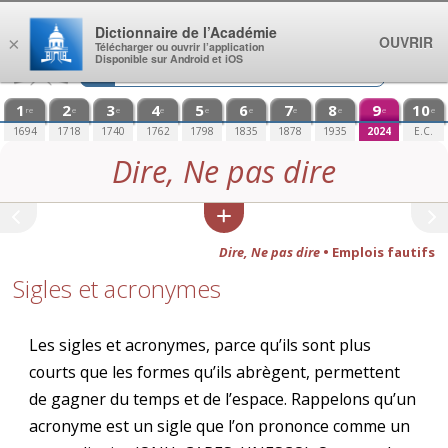
Aller au contenu
Dictionnaire de l’Académie
OUVRIR
×
Télécharger ou ouvrir l’application
Disponible sur Android et iOS
1
2
3
4
5
6
7
8
9
10
re
e
e
e
e
e
e
e
e
e
1694
1718
1740
1762
1798
1835
1878
1935
2024
E.C.
Dire, Ne pas dire
Dire, Ne pas dire
• Emplois fautifs
Sigles et acronymes
Les sigles et acronymes, parce qu’ils sont plus
courts que les formes qu’ils abrègent, permettent
de gagner du temps et de l’espace. Rappelons qu’un
acronyme est un sigle que l’on prononce comme un