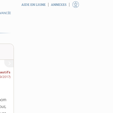
AIDE EN LIGNE
ANNEXES
AVANCÉE
fautifs
9/2017)
nom
ous,