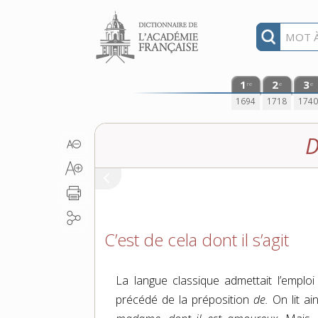
Aller au contenu
1
2
3
re
e
e
1694
1718
174
D
C’est de cela dont il s’agit
La langue classique admettait l’emplo
précédé de la préposition
de.
On lit ai