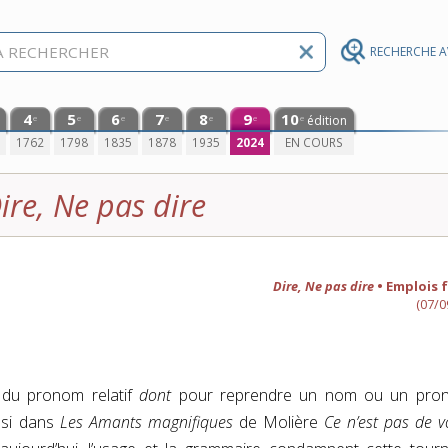
RECHERCHE 
4
5
6
7
8
9
10
édition
e
e
e
e
e
e
e
0
1762
1798
1835
1878
1935
2024
EN COURS
ire, Ne pas dire
Dire, Ne pas dire
• Emplois 
(07/0
i du pronom relatif
dont
pour reprendre un nom ou un pro
nsi dans
Les Amants magnifiques
de Molière
Ce n’est pas de v