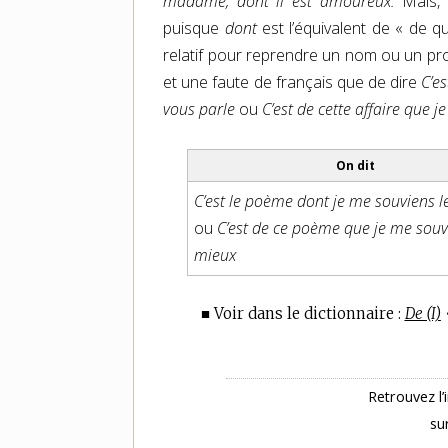
madame, dont il est amoureux.
Mais, 
puisque
dont
est l’équivalent de « de q
relatif pour reprendre un nom ou un pro
et une faute de français que de dire
C’es
vous parle
ou
C’est de cette affaire que j
On dit
C’est le poème dont je me souviens l
ou
C’est de ce poème que je me souv
mieux
■ Voir dans le dictionnaire :
De (I)
Retrouvez l’
su