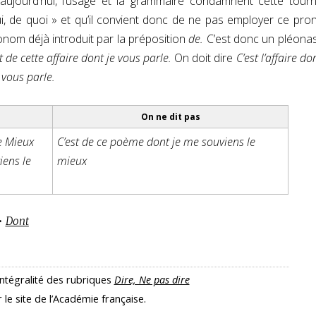
aujourd’hui, l’usage et la grammaire condamnent cette tour
ui, de quoi » et qu’il convient donc de ne pas employer ce pr
nom déjà introduit par la préposition
de.
C’est donc un pléon
t de cette affaire dont je vous parle.
On doit dire
C’est l’affaire do
e vous parle.
On ne dit pas
e Mieux
C’est de ce poème dont je me souviens le
iens le
mieux
•
Dont
intégralité des rubriques
Dire, Ne pas dire
r le site de l’Académie française.