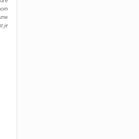
nure
onom
asme
nt je