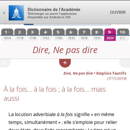
Aller au contenu
Dictionnaire de l’Académie
OUVRIR
×
Télécharger ou ouvrir l’application
Disponible sur Android et iOS
1
2
3
4
5
6
7
8
9
10
re
e
e
e
e
e
e
e
e
e
1694
1718
1740
1762
1798
1835
1878
1935
2024
E.C.
Dire, Ne pas dire
Dire, Ne pas dire
• Emplois fautifs
(7/11/2019)
À la fois… à la fois ; à la fois… mais
aussi
La locution adverbiale
à la fois
signifie « en même
temps, simultanément » ; elle s’emploie pour relier