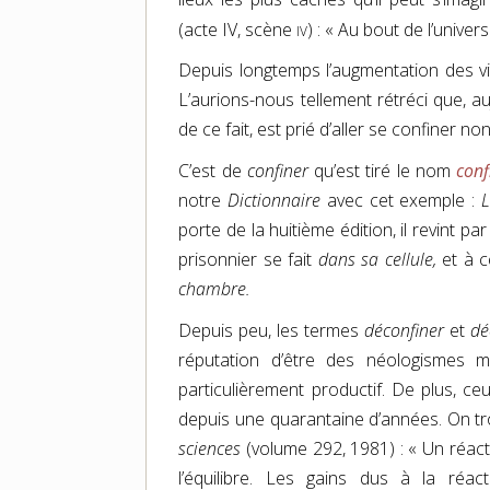
iv
(acte IV, scène
) : « Au bout de l’univer
Depuis longtemps l’augmentation des v
L’aurions-nous tellement rétréci que, au
de ce fait, est prié d’aller se confiner 
C’est de
confiner
qu’est tiré le nom
conf
notre
Dictionnaire
avec cet exemple :
L
porte de la huitième édition, il revint pa
prisonnier se fait
dans sa cellule,
et à c
chambre.
Depuis peu, les termes
déconfiner
et
dé
réputation d’être des néologismes m
particulièrement productif. De plus, ceu
depuis une quarantaine d’années. On tro
sciences
(volume 292, 1981) : « Un réac
l’équilibre. Les gains dus à la ré