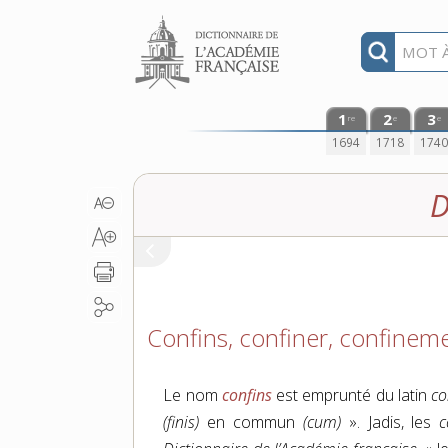
Aller au contenu
1
2
3
re
e
e
1694
1718
174
D
Confins, confiner, confinem
Le nom
confins
est emprunté du latin
co
(finis)
en commun
(cum)
». Jadis, les
c