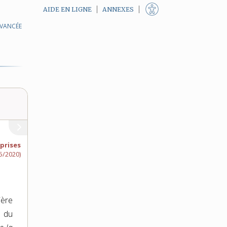
AIDE EN LIGNE
ANNEXES
AVANCÉE
prises
5/2020)
ière
du