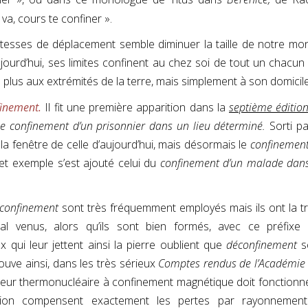
s va, cours te confiner ».
itesses de déplacement semble diminuer la taille de notre mo
jourd’hui, ses limites confinent au chez soi de tout un chacun 
non plus aux extrémités de la terre, mais simplement à son domicile
inement.
Il fit une première apparition dans la
septième éditio
e confinement d’un prisonnier dans un lieu déterminé.
Sorti pa
r la fenêtre de celle d’aujourd’hui, mais désormais le
confinemen
et exemple s’est ajouté celui du
confinement d’un malade dan
confinement
sont très fréquemment employés mais ils ont la tr
al venus, alors qu’ils sont bien formés, avec ce préfixe
x qui leur jettent ainsi la pierre oublient que
déconfinement
se
uve ainsi, dans les très sérieux
Comptes rendus de l’Académie
teur thermonucléaire à confinement magnétique doit fonctionn
action compensent exactement les pertes par rayonnement