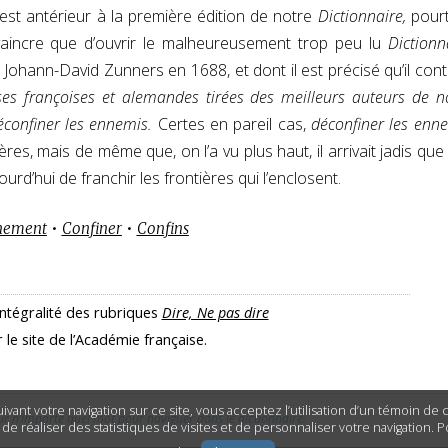
 est antérieur à la première édition de notre
Dictionnaire,
pourt
vaincre que d’ouvrir le malheureusement trop peu lu
Dictionn
 Johann-David Zunners en 1688, et dont il est précisé qu’il cont
ses françoises et alemandes tirées des meilleurs auteurs de n
confiner les ennemis.
Certes en pareil cas,
déconfiner les enn
res, mais de même que, on l’a vu plus haut, il arrivait jadis que 
urd’hui de franchir les frontières qui l’enclosent.
nement
•
Confiner
•
Confins
intégralité des rubriques
Dire, Ne pas dire
r le site de l’Académie française.
ivant votre navigation sur ce site, vous acceptez l’utilisation d’un témoin de
ur n’importe quel mot pour naviguer dans le dictionnaire.
n de réaliser des statistiques de visites et de personnaliser votre navigation. 