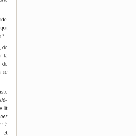
nde.
qui,
 ?
n
de
r la
t
du
s sa
iste
dé‑,
 lit
 des
er à
 et