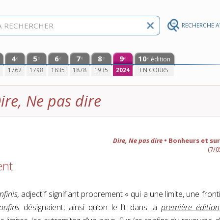
RECHERCHE 
4
5
6
7
8
9
10
édition
e
e
e
e
e
e
e
0
1762
1798
1835
1878
1935
2024
EN COURS
ire, Ne pas dire
Dire, Ne pas dire
• Bonheurs et sur
(7/0
ent
nfinis,
adjectif signifiant proprement « qui a une limite, une front
onfins
désignaient, ainsi qu’on le lit dans la
première édition