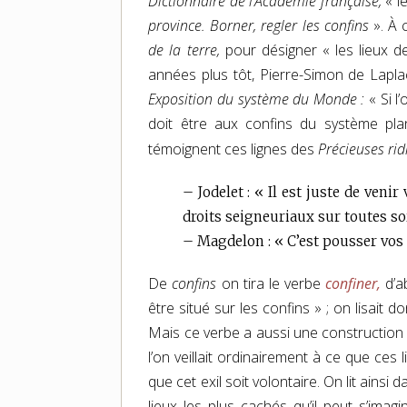
Dictionnaire de l’Académie française,
« le
province. Borner, regler les confins
». À 
de la terre,
pour désigner « les lieux de
années plus tôt, Pierre-Simon de Laplace
Exposition du système du Monde :
« Si l
doit être aux confins du système pla
témoignent ces lignes des
Précieuses rid
– Jodelet : « Il est juste de veni
droits seigneuriaux sur toutes so
– Magdelon : « C’est pousser vos c
De
confins
on tira le verbe
confiner,
d’ab
être situé sur les confins » ; on lisait
Mais ce verbe a aussi une construction dire
l’on veillait ordinairement à ce que ces l
que cet exil soit volontaire. On lit ainsi 
lieux les plus cachés qu’il peut s’im