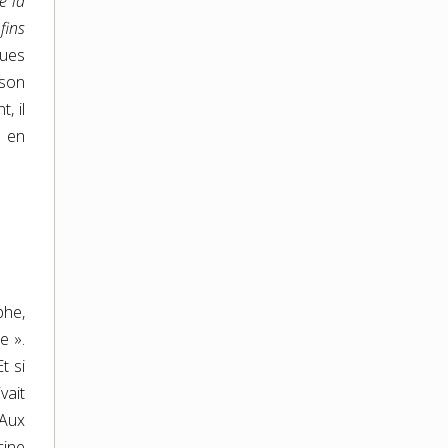
e la
fins
ques
 son
, il
e en
phe,
e ».
t si
vait
 Aux
ine