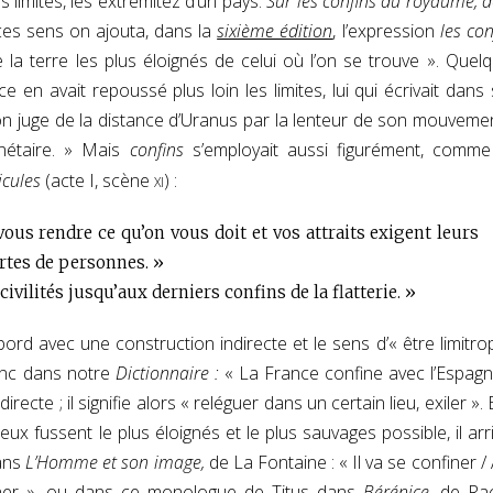
s limites, les extremitez d’un pays.
Sur les confins du royaume, d
ces sens on ajouta, dans la
sixième édition
, l’expression
les con
 la terre les plus éloignés de celui où l’on se trouve ». Quel
 en avait repoussé plus loin les limites, lui qui écrivait dans
’on juge de la distance d’Uranus par la lenteur de son mouvement
nétaire. » Mais
confins
s’employait aussi figurément, comm
xi
icules
(acte I, scène
) :
r vous rendre ce qu’on vous doit et vos attraits exigent leurs
rtes de personnes. »
ivilités jusqu’aux derniers confins de la flatterie. »
ord avec une construction indirecte et le sens d’« être limitro
 donc dans notre
Dictionnaire :
« La France confine avec l’Espagn
cte ; il signifie alors « reléguer dans un certain lieu, exiler ». E
ieux fussent le plus éloignés et le plus sauvages possible, il arri
dans
L’Homme et son image,
de La Fontaine : « Il va se confiner /
aginer », ou dans ce monologue de Titus dans
Bérénice,
de Rac