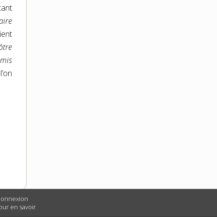
ant
aire
ient
ôtre
emis
l’on
 connexion
Pour en savoir