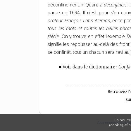
déconfinement. » Quant à
déconfiner,
il
parue en 1694. Il n’est pour s’en con
orateur François-Latin-Aleman,
édité par
tous les mots et toutes les belles phra
siècle.
On y trouve en effet l’exemple
Dé
signifie les repousser au-delà des frontiè
se confinât, tout un chacun sera ravi aujo
■ Voir dans le dictionnaire :
Confi
Retrouvez l’
su
En poursu
Vous pouvez cliquer s
(cookie), afi