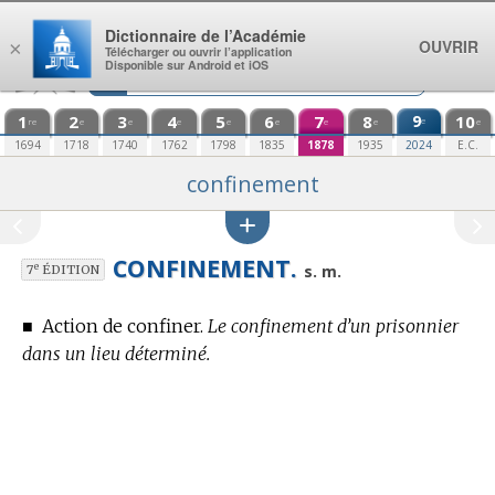
Aller au contenu
Dictionnaire de l’Académie
OUVRIR
×
Télécharger ou ouvrir l’application
Disponible sur Android et iOS
1
2
3
4
5
6
7
8
9
10
e
re
e
e
e
e
e
e
e
e
1694
1718
1740
1762
1798
1835
1878
1935
2024
E.C.
confinement
CONFINEMENT.
e
s. m.
7
ÉDITION
■
Action de confiner.
Le confinement d’un prisonnier
dans un lieu déterminé.